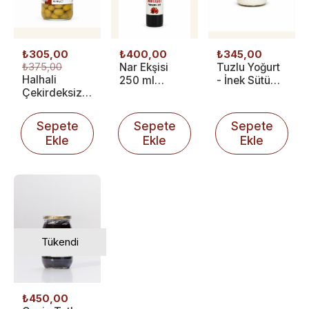
₺305,00
₺400,00
₺345,00
₺375,00
Nar Ekşisi
Tuzlu Yoğurt
Halhali
250 ml
- İnek Sütü
Çekirdeksiz
(350g)
720 g
Zeytin 465 g
Sepete
Sepete
Sepete
Ekle
Ekle
Ekle
Tükendi
₺450,00