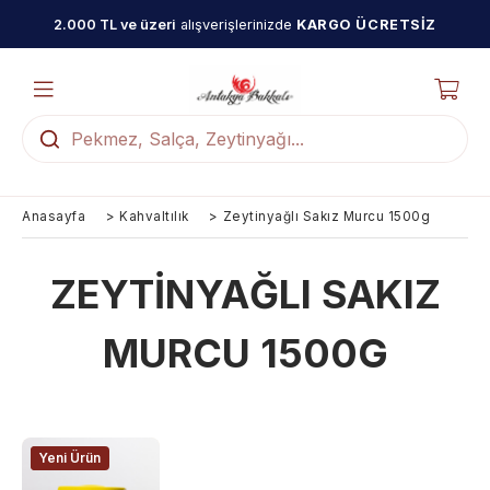
2.000 TL ve üzeri
alışverişlerinizde
KARGO ÜCRETSİZ
Anasayfa
>
Kahvaltılık
>
Zeytinyağlı Sakız Murcu 1500g
ZEYTINYAĞLI SAKIZ
MURCU 1500G
-12%
Yeni Ürün