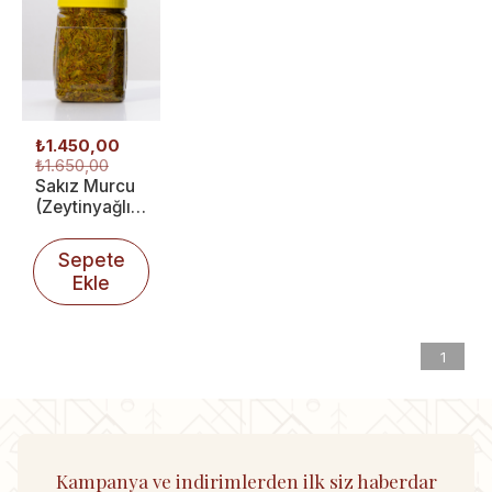
₺1.450,00
₺1.650,00
Sakız Murcu
(Zeytinyağlı)
1500 g
Sepete
Ekle
1
Kampanya ve indirimlerden ilk siz haberdar