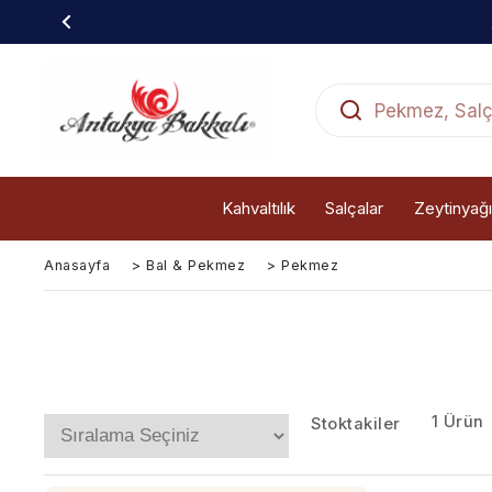
Kahvaltılık
Salçalar
Zeytinyağı
Anasayfa
>
Bal & Pekmez
>
Pekmez
1 Ürün
Stoktakiler