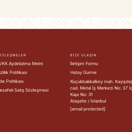
ÖZLEŞMELER
BIZE ULAŞIN
VKK Aydınlatma Metni
İletişim Formu
zlilik Politikası
Hatay Gurme
de Politikası
Küçükbakkalköy mah. Kayışda
cad. Metal İş Merkezi No: 37 İ
esafeli Satış Sözleşmesi
Kapı No: 31
Ataşehir / İstanbul
[email protected]