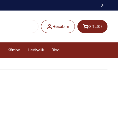
a
Hesabım
0 TL
(0)
r
Kömbe
Hediyelik
Blog