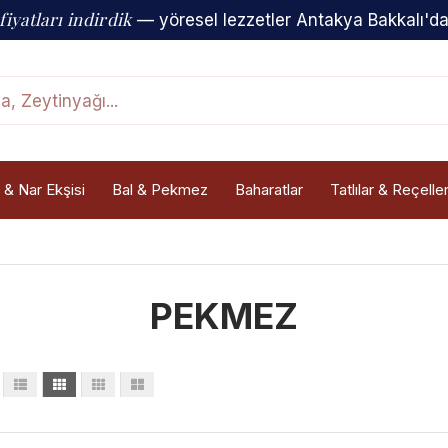
fiyatları indirdik
— yöresel lezzetler Antakya Bakkalı'd
 & Nar Ekşisi
Bal & Pekmez
Baharatlar
Tatlılar & Reçelle
PEKMEZ