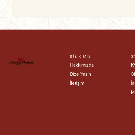
BIZ KIMIZ
S
Hakkımızda
K
Bize Yazın
Gi
İletişim
İa
M