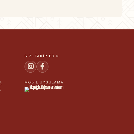
BIZI TAKIP EDIN
ğı
MOBIL UYGULAMA
ç