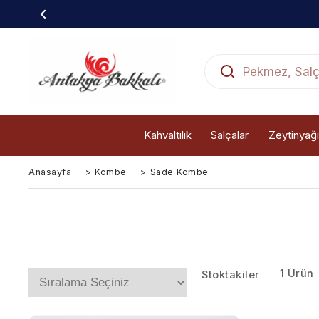
Kahvaltılık
Salçalar
Zeytinyağı
Anasayfa
>
Kömbe
>
Sade Kömbe
1 Ürün
Stoktakiler