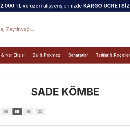
2.000 TL ve üzeri
alışverişlerinizde
KARGO ÜCRETSİZ
 & Nar Ekşisi
Bal & Pekmez
Baharatlar
Tatlılar & Reçelle
SADE KÖMBE