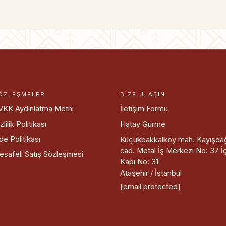
ÖZLEŞMELER
BIZE ULAŞIN
VKK Aydınlatma Metni
İletişim Formu
zlilik Politikası
Hatay Gurme
de Politikası
Küçükbakkalköy mah. Kayışda
cad. Metal İş Merkezi No: 37 İ
esafeli Satış Sözleşmesi
Kapı No: 31
Ataşehir / İstanbul
[email protected]