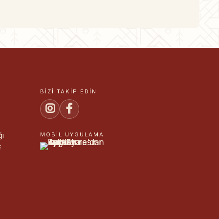
BIZI TAKIP EDIN
ğı
MOBIL UYGULAMA
ç