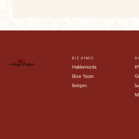
BIZ KIMIZ
S
Hakkımızda
K
Bize Yazın
Gi
İletişim
İa
M