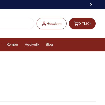
Hesabım
0 TL
(0)
r
Kömbe
Hediyelik
Blog