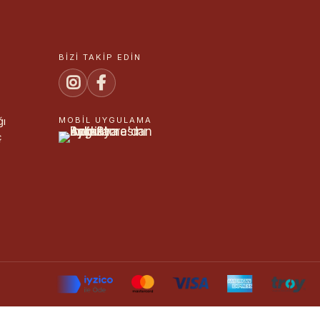
BIZI TAKIP EDIN
ğı
MOBIL UYGULAMA
ç