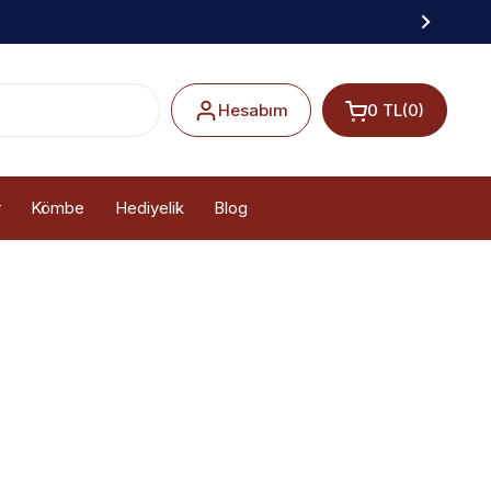
Hesabım
0 TL
(0)
r
Kömbe
Hediyelik
Blog