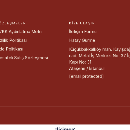
ÖZLEŞMELER
BIZE ULAŞIN
VKK Aydınlatma Metni
İletişim Formu
zlilik Politikası
Hatay Gurme
de Politikası
Küçükbakkalköy mah. Kayışda
cad. Metal İş Merkezi No: 37 İ
esafeli Satış Sözleşmesi
Kapı No: 31
Ataşehir / İstanbul
[email protected]