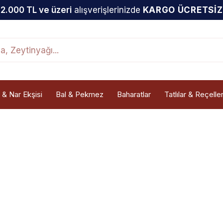
2.000 TL ve üzeri
alışverişlerinizde
KARGO ÜCRETSİZ
 & Nar Ekşisi
Bal & Pekmez
Baharatlar
Tatlılar & Reçelle