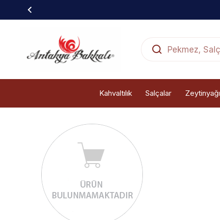
Kahvaltılık
Salçalar
Zeytinyağı